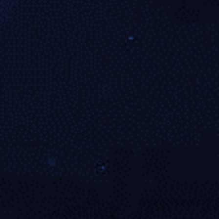
前财务主管透露巴萨今夏
援方面的举动引...
巴萨俱乐部在今夏的引援计划中
2026-05-09
巴萨对阵哥本哈根比赛裁
场比赛收获双...
在即将到来的比赛中，巴萨与哥