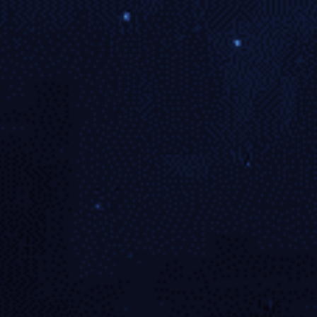
皇马对后卫和中场引援表现出浓厚兴趣于
随着转会市场的不断变化，皇家马德里在后卫和中场引
2026-04-14
巴格利在独行侠的崭新征程中展现实力两
本文将围绕“巴格利在独行侠的崭新征程中展现实力，两