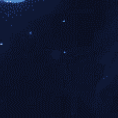
阿尔巴回忆与梅西的默契合作感慨能与历
在足球历史的长河中，梅西无疑是最具影响力和天赋的
2026-07-09