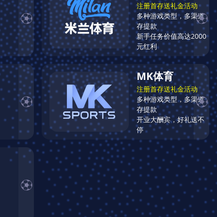
精神
了希望，也激励了年轻球员不断进步。同