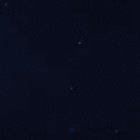
将遵循财务规则
，面临着诸多挑战与机遇。前财务主管...
判名单公布法国
本哈根的对决引起了广泛关注。此次比...