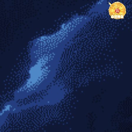
艺。在这样的氛围中，每个人都朝着共同目
弹。从目前来看，他们已经开始调整战术，
速提升自己的能力，从而为未来打下坚实基
拼搏精神，那么未来必将迎来更辉煌的一
极向上的态度不仅帮助他们克服短期困难，