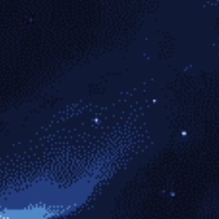
最后，希望所有关注这支团队的人都能给
潜力的球队如何书写属于自己的传奇篇章
上一篇：
热火连胜势如破竹雄鹿遭遇六连败…
延伸阅读