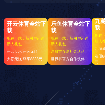
时，青岛队尽管面临开局困境，但他们依
困境与挑战，然后是拼搏精神的重要性，
力。
1、王哲林个人表现解析
王哲林作为中国篮球的一颗璀璨明星，其
特点，无论是在外线投篮还是内线进攻上
除了得分能力外，王哲林在防守端同样贡
发展的能力，使得他成为球队不可或缺的
总之，王哲林的高效表现不仅令球迷们期
境，为争取更好的成绩奠定基础。
2、青岛队遭遇开局困境