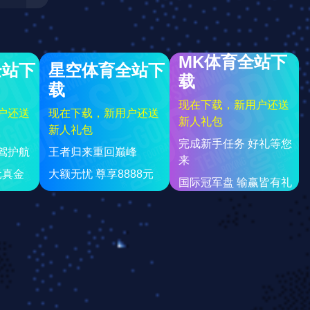
首先是王哲林的个人表现，其次是青岛队的
王哲林和青岛队在这段时间里的状态和努
了自己的得分效率，还展现出了全面的技术
提升，使得球队在进攻端更加流畅。
对手的进攻，并为队友创造机会。这种双向
。
够保持这种状态，无疑会使青岛队走出困