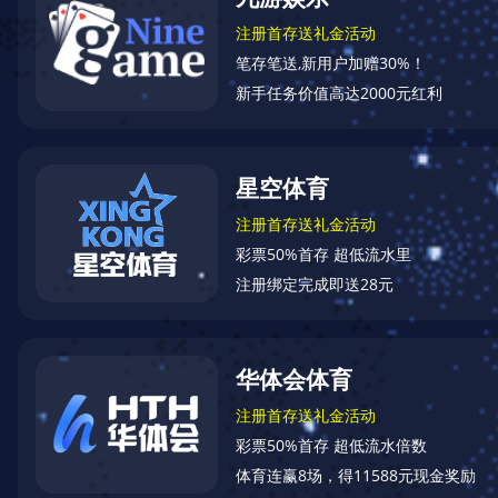
王哲林高效表现令人期待
2026-07-06 06:26
39 次阅读
首页
/
体育热点
在本赛季的篮球联赛中，王哲林以其高效