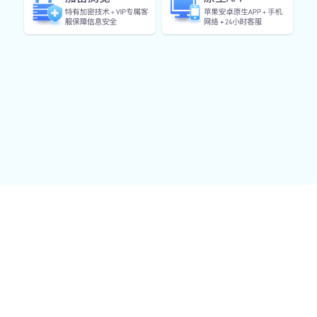
凭借数据整合与直播体验创新，获得东南亚体育数字服务组
织授予年度平台奖项。