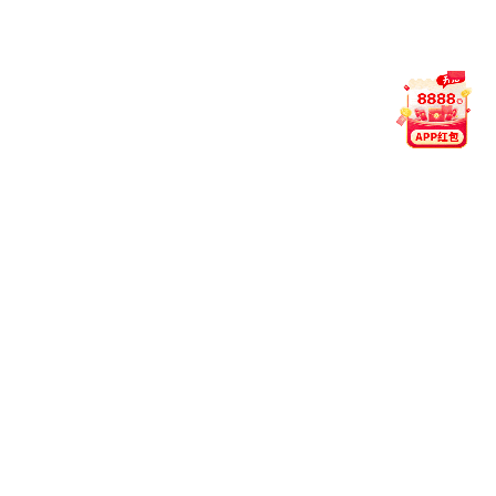
呈现平台运行概况与用户行为特征。
页面加载
0.21s
平均加载时间
日活跃用户
56K