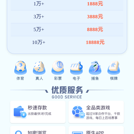
大发彩票 以卓越服务赢得多项专业认可，每一份荣誉都是用
户信赖的见证。
2022 区域体育科技创新奖