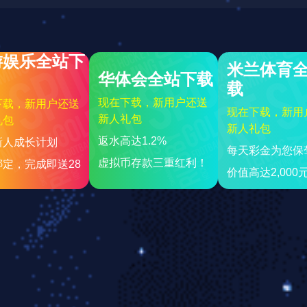
现出自己的实力，但同时也伴随着失误频繁的问题。本篇文章将
失误频率及其背后的原因、在关键时刻的表现，以及未来可能的
克服困难，继续为球队贡献力量。
突发事件对他的竞技状态产生了直接影响。在恢复期间，他不得
性，还削弱了他运球时的灵活性，使得他在场上难以如以往般自
明显的不适感。他需要更加小心翼翼地处理每一次传球和投篮，
而导致决策失误。
所未有的挑战。他的人气和实力使得外界对他的期待值依然很高
来说是极大的考验。