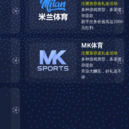
级球星之一，近期因手指伤势影响了他的发