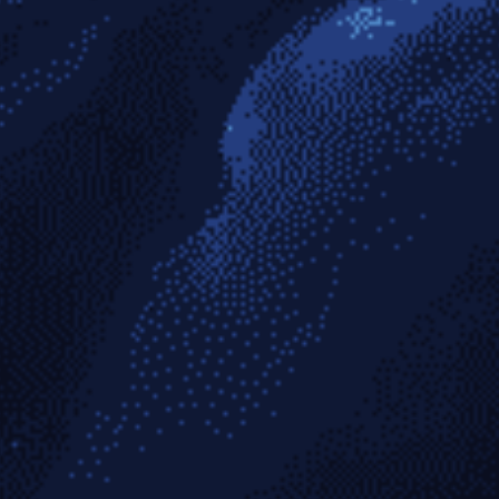
相信凭借着他的天赋与努力，总能找到解决方案，不断迎接新的
生榜样！