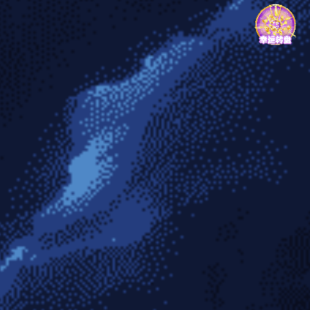
条件如何，一名优秀运动员都能把握住每一
势的问题，他可能会长期受到影响。因此，
过程顺利进行。
球权，让其他队员承担更多责任，从而降低
为了自己，也为了那些支持他的粉丝和球
要想长久保持这样的表现，就必须积极面对目前
面。