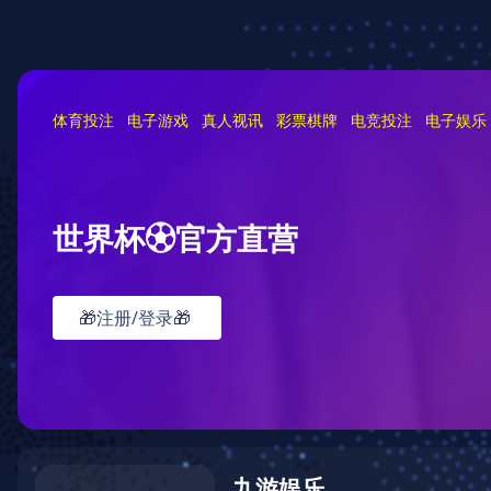
大发彩票
AP
欢迎访问
大发彩票
，提供全面覆盖足
千场比赛，