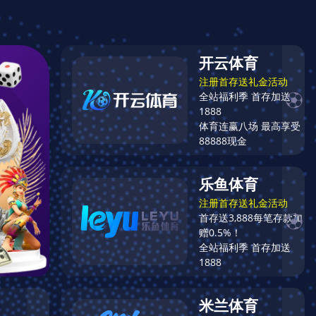
注册入口
赛事与数据服务
持
APP下载
与
网页使用
，每日同步更新
握比赛节奏。