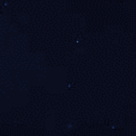
判名单公布法国
本哈根的对决引起了广泛关注。此次比...
与高效问题解决
一种团队合作的艺术。通过对篮球比赛...